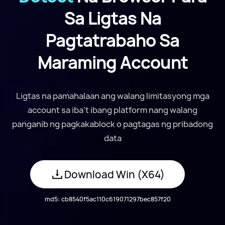
Sa Ligtas Na
Pagtatrabaho Sa
Maraming Account
Ligtas na pamahalaan ang walang limitasyong mga
account sa iba't ibang platform nang walang
panganib ng pagkakablock o pagtagas ng pribadong
data
Download
Win (X64)
md5:
cb8540f5ac110c619071297bec857f20