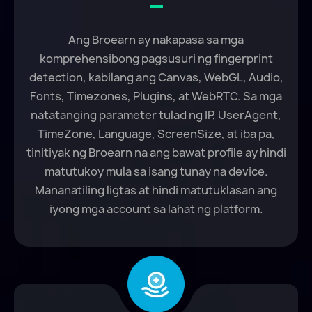
Ang Broearn ay nakapasa sa mga
komprehensibong pagsusuri ng fingerprint
detection, kabilang ang Canvas, WebGL, Audio,
Fonts, Timezones, Plugins, at WebRTC. Sa mga
natatanging parameter tulad ng IP, UserAgent,
TimeZone, Language, ScreenSize, at iba pa,
tinitiyak ng Broearn na ang bawat profile ay hindi
matutukoy mula sa isang tunay na device.
Mananatiling ligtas at hindi matutuklasan ang
iyong mga account sa lahat ng platform.