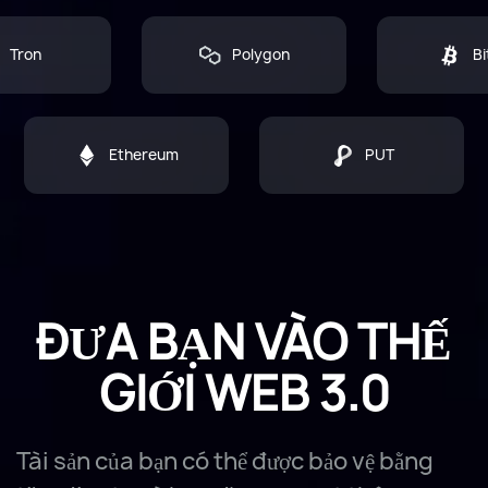
Tron
Polygon
Bi
Ethereum
PUT
ĐƯA BẠN VÀO THẾ
GIỚI WEB 3.0
Tài sản của bạn có thể được bảo vệ bằng