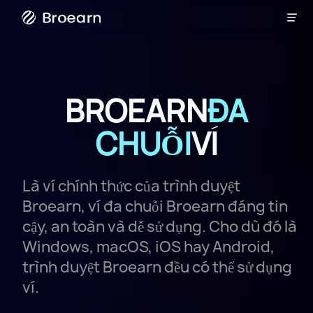

Phát sóng
BROEARN
ĐA
CHUỖI
VÍ
Là ví chính thức của trình duyệt
Broearn, ví đa chuỗi Broearn đáng tin
cậy, an toàn và dễ sử dụng. Cho dù đó là
Windows, macOS, iOS hay Android,
trình duyệt Broearn đều có thể sử dụng
ví.