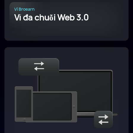
Ví Broearn
Ví đa chuỗi Web 3.0