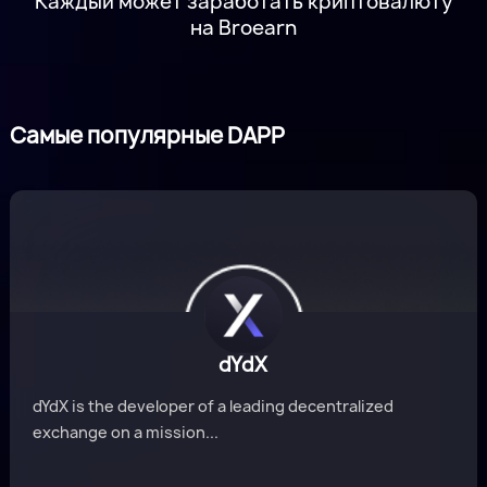
Каждый может заработать криптовалюту
на Broearn
Самые популярные DAPP
dYdX
dYdX is the developer of a leading decentralized
exchange on a mission...