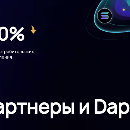
70%
отребительских
ления
артнеры и Dap