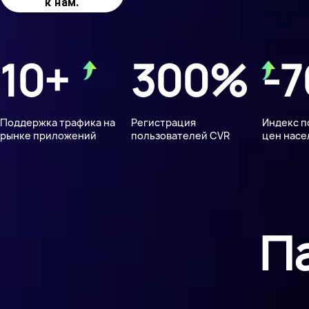
к нам.
10+
300%
-
Поддержка трафика на
Регистрация
Индекс п
рынке приложений
пользователей CVR
цен насе
П