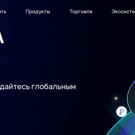
ать
Продукты
Торговля
Экосист
А
ждайтесь глобальным