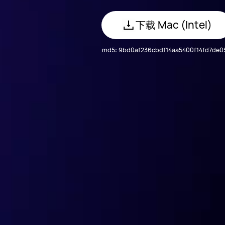
下载
Mac (Intel)
md5:
9bd0af236cbdf14aa5400f14fd7de0